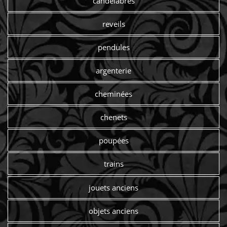
candelabres
reveils
pendules
argenterie
cheminées
chenets
poupées
trains
jouets anciens
objets anciens