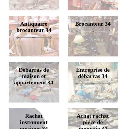
Antiquaire
Brocanteur 34
brocanteur 34
Débarras de
Entreprise de
maison et
débarras 34
appartement 34
Rachat
Achat rachat
instrument
pièce de
musique 34
monnaie 34