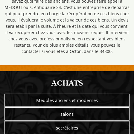
savez quoi faire des anciens, vous pouvez faire appel à
MEDOU Louis, Antiquaire 34. C’est une entreprise de débarras
qui peut prendre en charge la récupération de ces biens chez
vous. Il évaluera le volume et la valeur de ces biens. Un devis
sera établi par la suite. À l’heure et la date qui vous convient,
il va récupérer chez vous avec les moyens requis. Il intervient
chez vous avec professionnalisme en respectant vos biens
restants. Pour de plus amples détails, vous pouvez le
contacter si vous êtes à Octon, dans le 34800.
ACHATS
Meubles anciens et modernes
salons
secrétaires