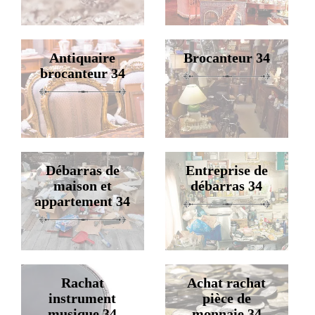
Antiquaire
Brocanteur 34
brocanteur 34
Débarras de
Entreprise de
maison et
débarras 34
appartement 34
Rachat
Achat rachat
instrument
pièce de
musique 34
monnaie 34