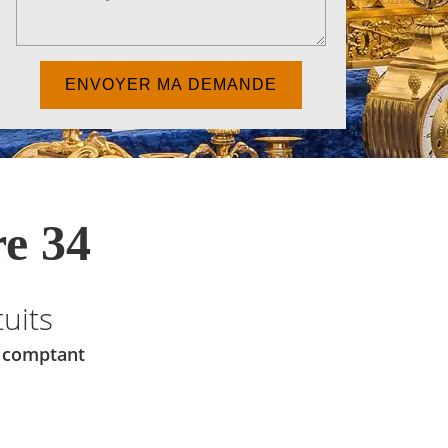
e 34
uits
u comptant