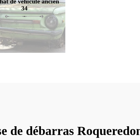
hat de véhicule ancien
34
se de débarras Roqueredo