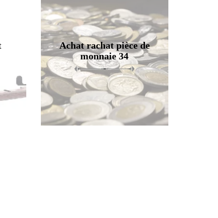
t
Achat rachat pièce de
monnaie 34