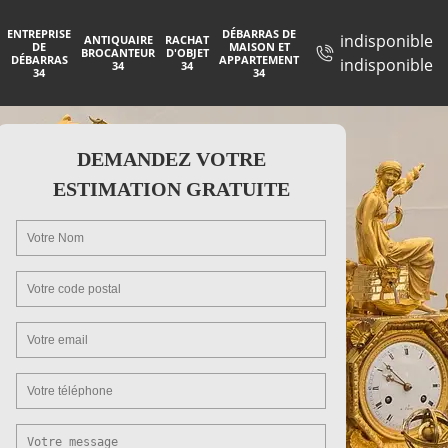
ENTREPRISE
DÉBARRAS DE
indisponible
ANTIQUAIRE
RACHAT
DE
MAISON ET
BROCANTEUR
D'OBJET
DÉBARRAS
APPARTEMENT
indisponible
34
34
34
34
DEMANDEZ VOTRE
ESTIMATION GRATUITE