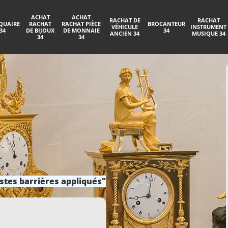
ACHAT
ACHAT
RACHAT DE
RACHAT
QUAIRE
RACHAT
RACHAT PIÈCE
BROCANTEUR
VÉHICULE
INSTRUMENT
34
DE BIJOUX
DE MONNAIE
34
ANCIEN 34
MUSIQUE 34
34
34
stes barrières appliqués"