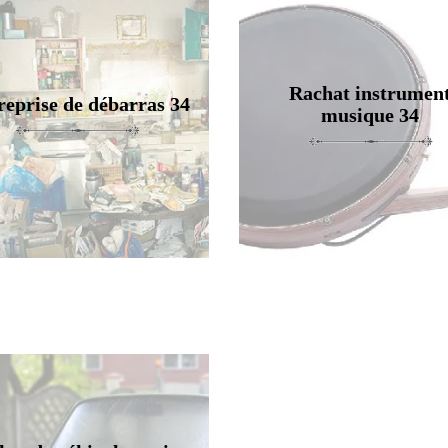
Rachat instrumen
reprise de débarras 34
musique 34