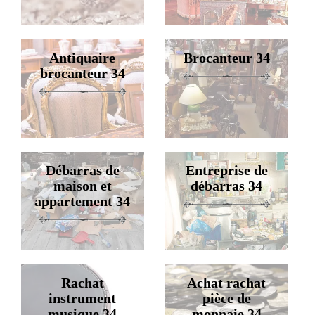
Antiquaire
Brocanteur 34
brocanteur 34
Débarras de
Entreprise de
maison et
débarras 34
appartement 34
Rachat
Achat rachat
instrument
pièce de
musique 34
monnaie 34