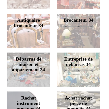
Antiquaire
Brocanteur 34
brocanteur 34
Débarras de
Entreprise de
maison et
débarras 34
appartement 34
Rachat
Achat rachat
instrument
pièce de
musique 34
monnaie 34