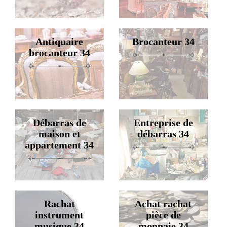
Antiquaire
Brocanteur 34
brocanteur 34
Débarras de
Entreprise de
maison et
débarras 34
appartement 34
Rachat
Achat rachat
instrument
pièce de
musique 34
monnaie 34