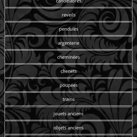
candelabres
reveils
pendules
argenterie
cheminées
chenets
poupées
trains
jouets anciens
objets anciens