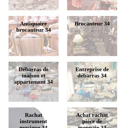
Antiquaire
Brocanteur 34
brocanteur 34
Débarras de
Entreprise de
maison et
débarras 34
appartement 34
Rachat
Achat rachat
instrument
pièce de
musique 34
monnaie 34