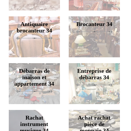
Antiquaire
Brocanteur 34
brocanteur 34
Débarras de
Entreprise de
maison et
débarras 34
appartement 34
Rachat
Achat rachat
instrument
pièce de
musique 34
monnaie 34