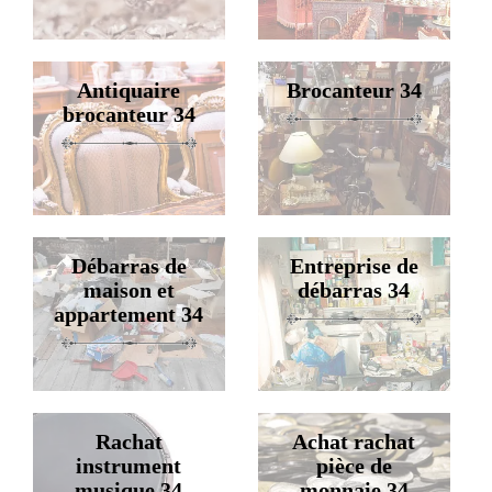
Antiquaire
Brocanteur 34
brocanteur 34
Débarras de
Entreprise de
maison et
débarras 34
appartement 34
Rachat
Achat rachat
instrument
pièce de
musique 34
monnaie 34