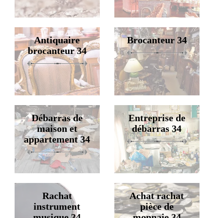
Antiquaire
Brocanteur 34
brocanteur 34
Débarras de
Entreprise de
maison et
débarras 34
appartement 34
Rachat
Achat rachat
instrument
pièce de
musique 34
monnaie 34