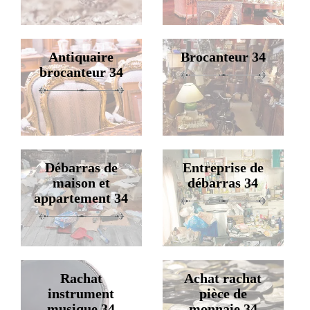
Antiquaire
Brocanteur 34
brocanteur 34
Débarras de
Entreprise de
maison et
débarras 34
appartement 34
Rachat
Achat rachat
instrument
pièce de
musique 34
monnaie 34