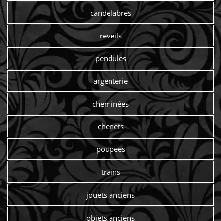
candelabres
reveils
pendules
argenterie
cheminées
chenets
poupées
trains
jouets anciens
objets anciens