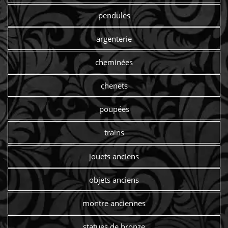
pendules
argenterie
cheminées
chenets
poupées
trains
jouets anciens
objets anciens
montre anciennes
statues de bronze