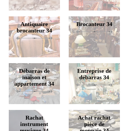
Antiquaire
Brocanteur 34
brocanteur 34
Débarras de
Entreprise de
maison et
débarras 34
appartement 34
Rachat
Achat rachat
instrument
pièce de
musique 34
monnaie 34