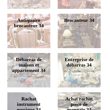
Antiquaire
Brocanteur 34
brocanteur 34
Débarras de
Entreprise de
maison et
débarras 34
appartement 34
Rachat
Achat rachat
instrument
pièce de
musique 34
monnaie 34