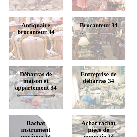
Antiquaire
Brocanteur 34
brocanteur 34
Débarras de
Entreprise de
maison et
débarras 34
appartement 34
Rachat
Achat rachat
instrument
pièce de
musique 34
monnaie 34