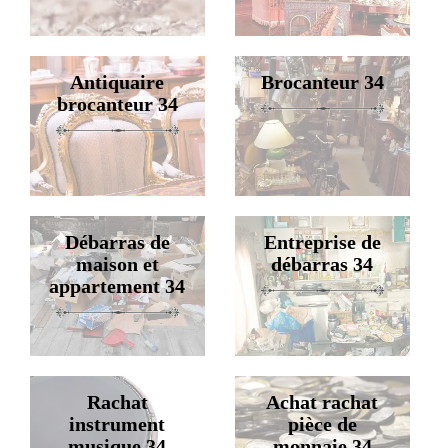
Antiquaire
Brocanteur 34
brocanteur 34
Débarras de
Entreprise de
maison et
débarras 34
appartement 34
Rachat
Achat rachat
instrument
pièce de
musique 34
monnaie 34