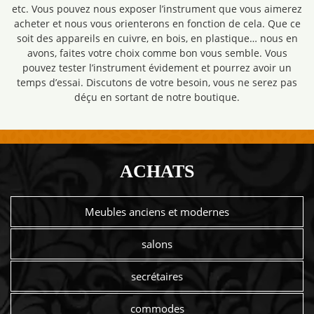
etc. Vous pouvez nous exposer l’instrument que vous aimerez
acheter et nous vous orienterons en fonction de cela. Que ce
soit des appareils en cuivre, en bois, en plastique… nous en
avons, faites votre choix comme bon vous semble. Vous
pouvez tester l’instrument évidement et pourrez avoir un
temps d’essai. Discutons de votre besoin, vous ne serez pas
déçu en sortant de notre boutique.
ACHATS
Meubles anciens et modernes
salons
secrétaires
commodes