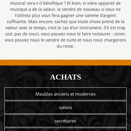
musical sera-t-il bénéfique ? Et bien, si votre appareil de
musique a de la valeur, le vendre de nouveau si vous ne
l’utilisez plus vous fera gagner une somme d’argent
suffisante. Mais encore, sachez que toute chose prend de la
valeur avec le temps, c’est le cas d’un instrument. S’il est trop
usé, pas de souci, vous pouvez nous le faire restaurer ; sinon,
vous pouvez nous le vendre de suite et nous nous chargerons
du reste.
ACHATS
Meubles anciens et modernes
salons
secrétaires