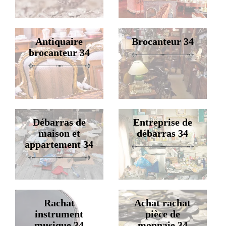
Antiquaire
Brocanteur 34
brocanteur 34
Débarras de
Entreprise de
maison et
débarras 34
appartement 34
Rachat
Achat rachat
instrument
pièce de
musique 34
monnaie 34