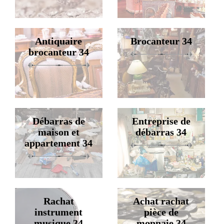
Antiquaire
Brocanteur 34
brocanteur 34
Débarras de
Entreprise de
maison et
débarras 34
appartement 34
Rachat
Achat rachat
instrument
pièce de
musique 34
monnaie 34