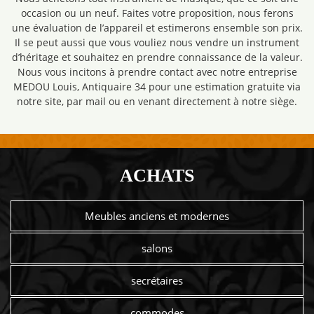
occasion ou un neuf. Faites votre proposition, nous ferons
une évaluation de l’appareil et estimerons ensemble son prix.
Il se peut aussi que vous vouliez nous vendre un instrument
d’héritage et souhaitez en prendre connaissance de la valeur.
Nous vous incitons à prendre contact avec notre entreprise
MEDOU Louis, Antiquaire 34 pour une estimation gratuite via
notre site, par mail ou en venant directement à notre siège.
ACHATS
Meubles anciens et modernes
salons
secrétaires
commodes