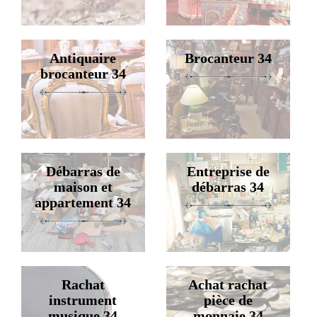
Antiquaire
Brocanteur 34
brocanteur 34
Débarras de
Entreprise de
maison et
débarras 34
appartement 34
Rachat
Achat rachat
instrument
pièce de
musique 34
monnaie 34