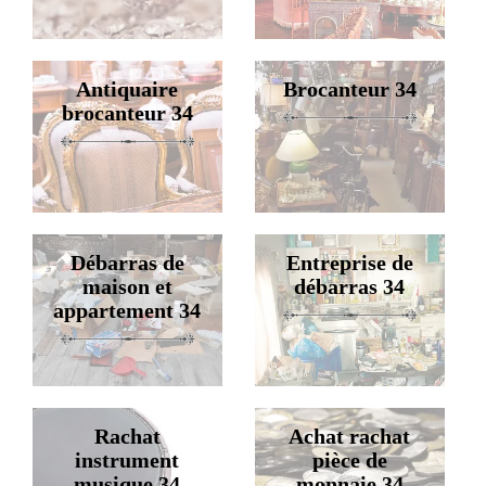
Antiquaire
Brocanteur 34
brocanteur 34
Débarras de
Entreprise de
maison et
débarras 34
appartement 34
Rachat
Achat rachat
instrument
pièce de
musique 34
monnaie 34