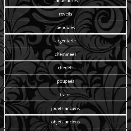
candelabres
reveils
pendules
argenterie
cheminées
chenets
poupées
trains
jouets anciens
objets anciens