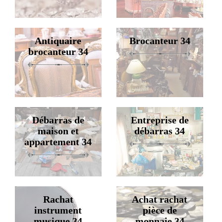
Antiquaire
Brocanteur 34
brocanteur 34
Débarras de
Entreprise de
maison et
débarras 34
appartement 34
Rachat
Achat rachat
instrument
pièce de
musique 34
monnaie 34