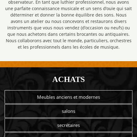
observateur. En tant que luthier professionnel, nous avons
une parfaite connaissance musicale et un sens d’ouïe qui sait
déterminer et donner la bonne équilibre des sons. Nous
avons un atelier ou nous concevons et restaurons divers
instruments que vous nous vendez (d’occasion ou neufs) ou
que nous achetons dans certains brocantes ou antiquaires.
Nous collaborons avec tout le monde, particuliers, orchestres
et les professionnels dans les écoles de musique.
ACHATS
Meubles anciens et modernes
salons
secrétaires