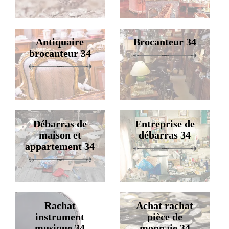
Antiquaire
Brocanteur 34
brocanteur 34
Débarras de
Entreprise de
maison et
débarras 34
appartement 34
Rachat
Achat rachat
instrument
pièce de
musique 34
monnaie 34