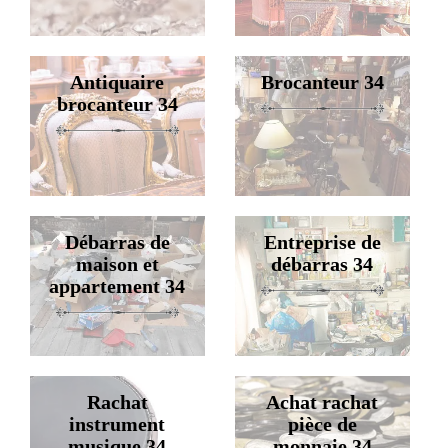
Antiquaire
Brocanteur 34
brocanteur 34
Débarras de
Entreprise de
maison et
débarras 34
appartement 34
Rachat
Achat rachat
instrument
pièce de
musique 34
monnaie 34