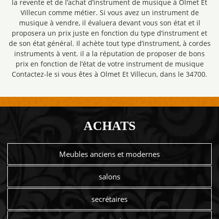
la revente et de l’achat d’instrument de musique à Olmet Et
Villecun comme métier. Si vous avez un instrument de
musique à vendre, il évaluera devant vous son état et il
proposera un prix juste en fonction du type d’instrument et
de son état général. Il achète tout type d’instrument, à cordes
instruments à vent. il a la réputation de proposer de bons
prix en fonction de l’état de votre instrument de musique
Contactez-le si vous êtes à Olmet Et Villecun, dans le 34700.
ACHATS
Meubles anciens et modernes
salons
secrétaires