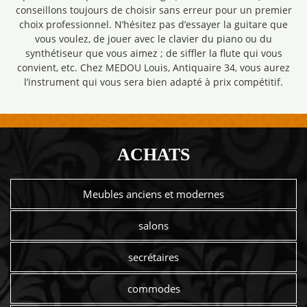
conseillons toujours de choisir sans erreur pour un premier
choix professionnel. N’hésitez pas d’essayer la guitare que
vous voulez, de jouer avec le clavier du piano ou du
synthétiseur que vous aimez ; de siffler la flute qui vous
convient, etc. Chez MEDOU Louis, Antiquaire 34, vous aurez
l’instrument qui vous sera bien adapté à prix compétitif.
ACHATS
Meubles anciens et modernes
salons
secrétaires
commodes