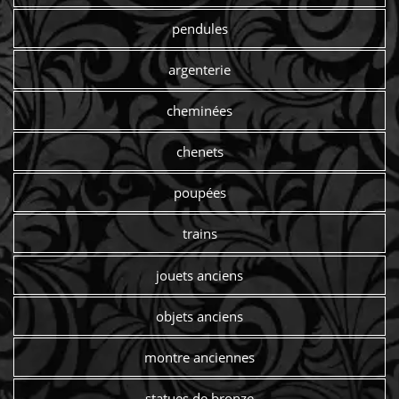
pendules
argenterie
cheminées
chenets
poupées
trains
jouets anciens
objets anciens
montre anciennes
statues de bronze