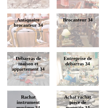
Antiquaire
Brocanteur 34
brocanteur 34
Débarras de
Entreprise de
maison et
débarras 34
appartement 34
Rachat
Achat rachat
instrument
pièce de
musique 34
monnaie 34