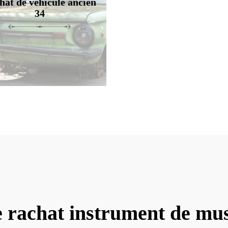
hat de véhicule ancien
34
e rachat instrument de mus