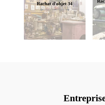
Rac
Rachat d'objet 34
Entrepris