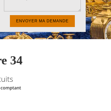
e 34
uits
u comptant