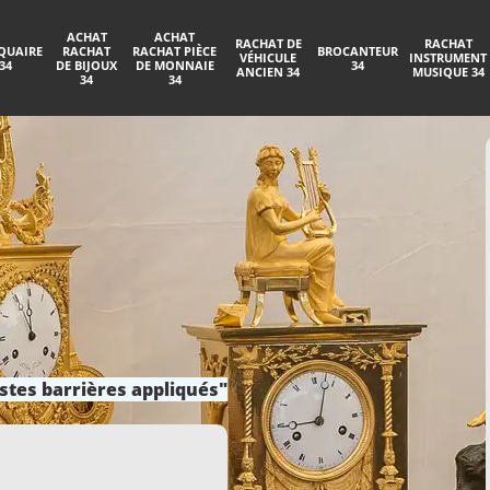
ACHAT
ACHAT
RACHAT DE
RACHAT
QUAIRE
RACHAT
RACHAT PIÈCE
BROCANTEUR
VÉHICULE
INSTRUMENT
34
DE BIJOUX
DE MONNAIE
34
ANCIEN 34
MUSIQUE 34
34
34
stes barrières appliqués"