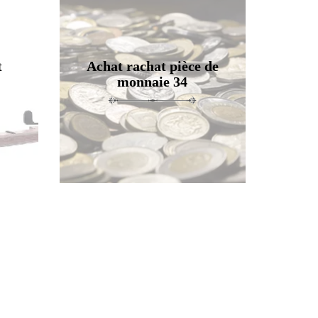
t
Achat rachat pièce de
monnaie 34