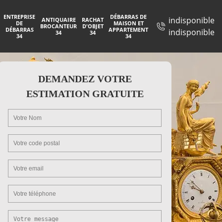
ENTREPRISE
DÉBARRAS DE
indisponible
ANTIQUAIRE
RACHAT
DE
MAISON ET
BROCANTEUR
D'OBJET
DÉBARRAS
APPARTEMENT
indisponible
34
34
34
34
DEMANDEZ VOTRE
ESTIMATION GRATUITE