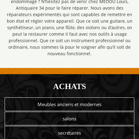
endommagé ? N’hésitez pas de venir chez MEDOU Louis,
Antiquaire 34 pour le faire réparer. Nous avons des
réparateurs expérimentés qui sont capables de remettre en
bon état et régler votre appareil. Que ce soit une guitare, un
synthétiseur, un piano, une flûte, des violons ou d’autres, on
peut la restaurer comme il faut avec nos outils à usage
professionnel. Que ce soit un instrument professionnel ou
ordinaire, nous sommes là pour le soigner afin qu’il soit de
nouveau fonctionnel.
ACHATS
Meubles anciens et modernes
salons
secrétaires