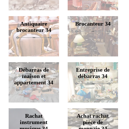
Antiquaire
Brocanteur 34
brocanteur 34
Débarras de
Entreprise de
maison et
débarras 34
appartement 34
Rachat
Achat rachat
instrument
pièce de
musique 34
monnaie 34