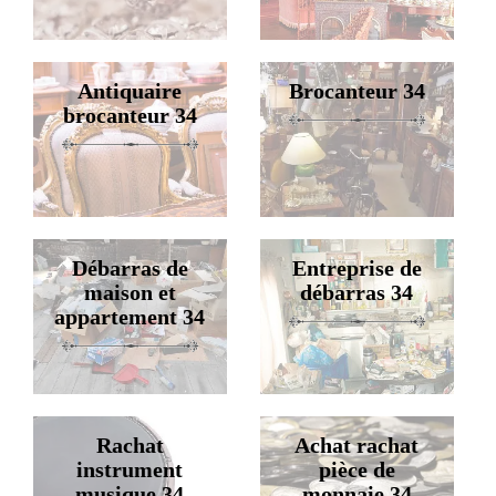
Antiquaire
Brocanteur 34
brocanteur 34
Débarras de
Entreprise de
maison et
débarras 34
appartement 34
Rachat
Achat rachat
instrument
pièce de
musique 34
monnaie 34