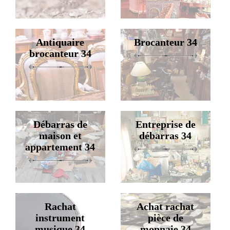
Antiquaire
Brocanteur 34
brocanteur 34
Débarras de
Entreprise de
maison et
débarras 34
appartement 34
Rachat
Achat rachat
instrument
pièce de
musique 34
monnaie 34