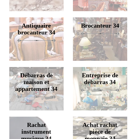
Antiquaire
Brocanteur 34
brocanteur 34
Débarras de
Entreprise de
maison et
débarras 34
appartement 34
Rachat
Achat rachat
instrument
pièce de
musique 34
monnaie 34