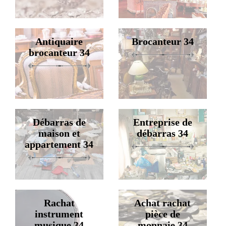
Antiquaire
Brocanteur 34
brocanteur 34
Débarras de
Entreprise de
maison et
débarras 34
appartement 34
Rachat
Achat rachat
instrument
pièce de
musique 34
monnaie 34