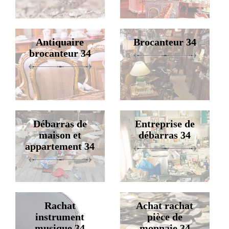
Antiquaire
Brocanteur 34
brocanteur 34
Débarras de
Entreprise de
maison et
débarras 34
appartement 34
Rachat
Achat rachat
instrument
pièce de
musique 34
monnaie 34