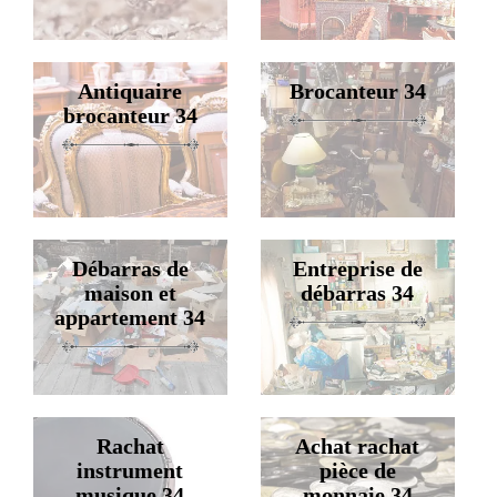
Antiquaire
Brocanteur 34
brocanteur 34
Débarras de
Entreprise de
maison et
débarras 34
appartement 34
Rachat
Achat rachat
instrument
pièce de
musique 34
monnaie 34