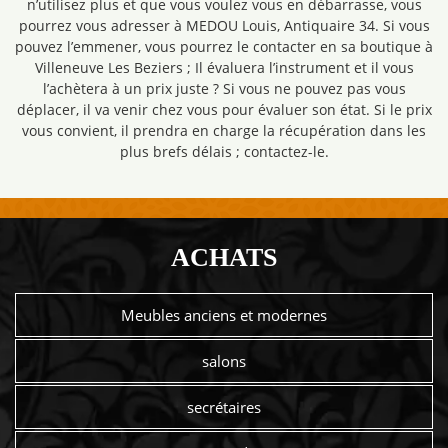
n’utilisez plus et que vous voulez vous en débarrasse, vous
pourrez vous adresser à MEDOU Louis, Antiquaire 34. Si vous
pouvez l’emmener, vous pourrez le contacter en sa boutique à
Villeneuve Les Beziers ; Il évaluera l’instrument et il vous
l’achètera à un prix juste ? Si vous ne pouvez pas vous
déplacer, il va venir chez vous pour évaluer son état. Si le prix
vous convient, il prendra en charge la récupération dans les
plus brefs délais ; contactez-le.
ACHATS
Meubles anciens et modernes
salons
secrétaires