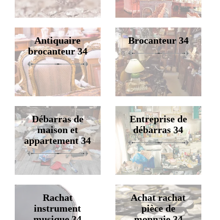
Antiquaire
Brocanteur 34
brocanteur 34
Débarras de
Entreprise de
maison et
débarras 34
appartement 34
Rachat
Achat rachat
instrument
pièce de
musique 34
monnaie 34