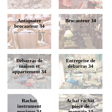
Antiquaire
Brocanteur 34
brocanteur 34
Débarras de
Entreprise de
maison et
débarras 34
appartement 34
Rachat
Achat rachat
instrument
pièce de
musique 34
monnaie 34