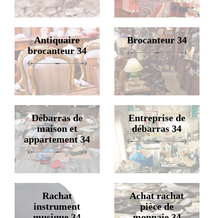
Antiquaire
Brocanteur 34
brocanteur 34
Débarras de
Entreprise de
maison et
débarras 34
appartement 34
Rachat
Achat rachat
instrument
pièce de
musique 34
monnaie 34