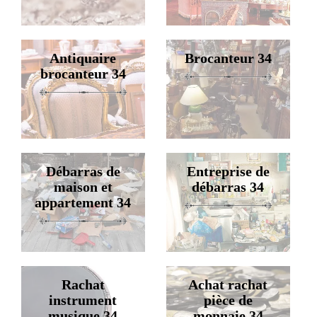
Antiquaire
Brocanteur 34
brocanteur 34
Débarras de
Entreprise de
maison et
débarras 34
appartement 34
Rachat
Achat rachat
instrument
pièce de
musique 34
monnaie 34