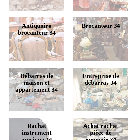
Antiquaire
Brocanteur 34
brocanteur 34
Débarras de
Entreprise de
maison et
débarras 34
appartement 34
Rachat
Achat rachat
instrument
pièce de
musique 34
monnaie 34