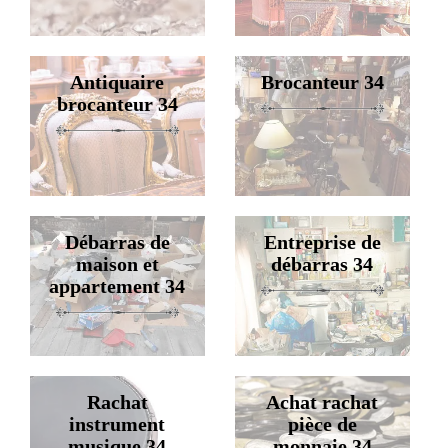
Antiquaire
Brocanteur 34
brocanteur 34
Débarras de
Entreprise de
maison et
débarras 34
appartement 34
Rachat
Achat rachat
instrument
pièce de
musique 34
monnaie 34