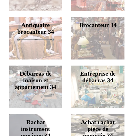
Antiquaire
Brocanteur 34
brocanteur 34
Débarras de
Entreprise de
maison et
débarras 34
appartement 34
Rachat
Achat rachat
instrument
pièce de
musique 34
monnaie 34