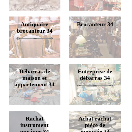
Antiquaire
Brocanteur 34
brocanteur 34
Débarras de
Entreprise de
maison et
débarras 34
appartement 34
Rachat
Achat rachat
instrument
pièce de
musique 34
monnaie 34