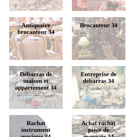
Antiquaire
Brocanteur 34
brocanteur 34
Débarras de
Entreprise de
maison et
débarras 34
appartement 34
Rachat
Achat rachat
instrument
pièce de
musique 34
monnaie 34