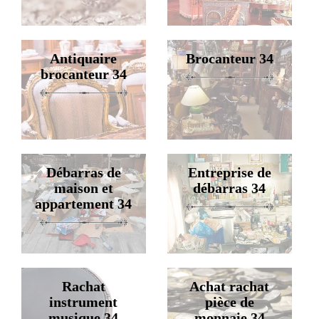
Antiquaire
Brocanteur 34
brocanteur 34
Débarras de
Entreprise de
maison et
débarras 34
appartement 34
Rachat
Achat rachat
instrument
pièce de
musique 34
monnaie 34