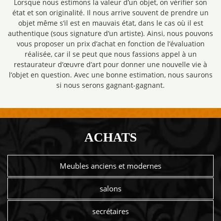
Lorsque nous estimons la valeur d’un objet, on vérifier son
état et son originalité. Il nous arrive souvent de prendre un
objet même s’il est en mauvais état, dans le cas où il est
authentique (sous signature d’un artiste). Ainsi, nous pouvons
vous proposer un prix d’achat en fonction de l’évaluation
réalisée, car il se peut que nous fassions appel à un
restaurateur d’œuvre d’art pour donner une nouvelle vie à
l’objet en question. Avec une bonne estimation, nous saurons
si nous serons gagnant-gagnant.
ACHATS
Meubles anciens et modernes
salons
secrétaires