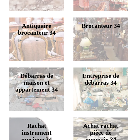
Antiquaire
Brocanteur 34
brocanteur 34
Débarras de
Entreprise de
maison et
débarras 34
appartement 34
Rachat
Achat rachat
instrument
pièce de
musique 34
monnaie 34