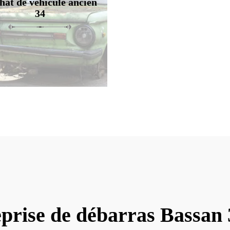
hat de véhicule ancien
34
prise de débarras Bassan