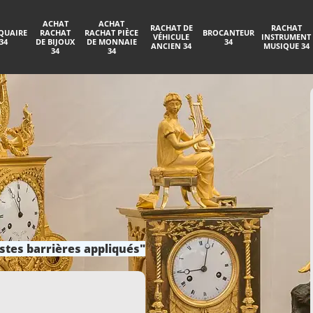
ACHAT
ACHAT
RACHAT DE
RACHAT
QUAIRE
RACHAT
RACHAT PIÈCE
BROCANTEUR
VÉHICULE
INSTRUMENT
34
DE BIJOUX
DE MONNAIE
34
ANCIEN 34
MUSIQUE 34
34
34
stes barrières appliqués"