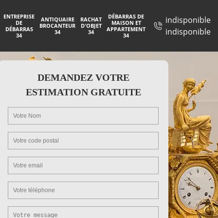
ENTREPRISE
DÉBARRAS DE
indisponible
ANTIQUAIRE
RACHAT
DE
MAISON ET
BROCANTEUR
D'OBJET
DÉBARRAS
APPARTEMENT
indisponible
34
34
34
34
DEMANDEZ VOTRE
ESTIMATION GRATUITE