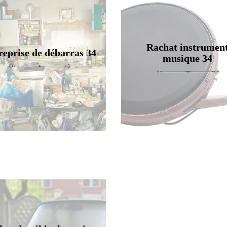
Rachat instrumen
reprise de débarras 34
musique 34