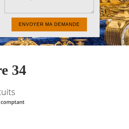
e 34
uits
u comptant