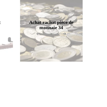
t
Achat rachat pièce de
monnaie 34