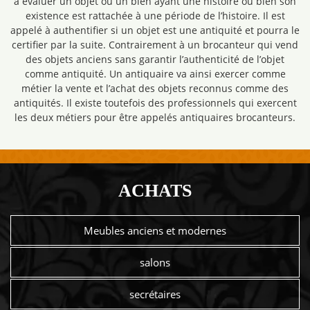
à évaluer un objet ou un bien ayant une histoire ou bien son
existence est rattachée à une période de l’histoire. Il est
appelé à authentifier si un objet est une antiquité et pourra le
certifier par la suite. Contrairement à un brocanteur qui vend
des objets anciens sans garantir l’authenticité de l’objet
comme antiquité. Un antiquaire va ainsi exercer comme
métier la vente et l’achat des objets reconnus comme des
antiquités. Il existe toutefois des professionnels qui exercent
les deux métiers pour être appelés antiquaires brocanteurs.
ACHATS
Meubles anciens et modernes
salons
secrétaires