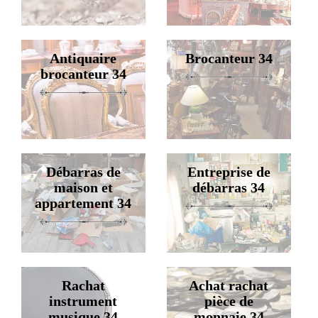
Antiquaire
Brocanteur 34
brocanteur 34
Débarras de
Entreprise de
maison et
débarras 34
appartement 34
Rachat
Achat rachat
instrument
pièce de
musique 34
monnaie 34