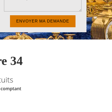
e 34
uits
u comptant