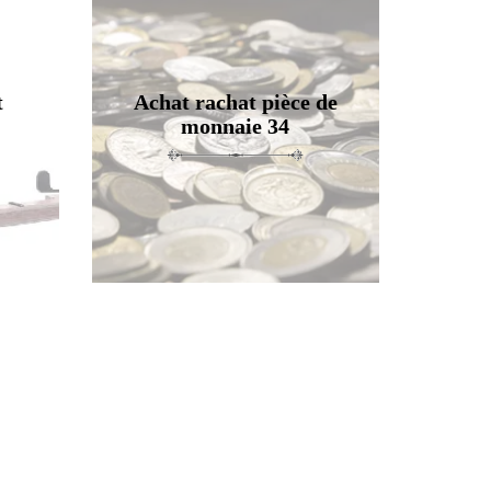
t
Achat rachat pièce de
monnaie 34