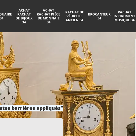
ACHAT
ACHAT
RACHAT DE
RACHAT
QUAIRE
RACHAT
RACHAT PIÈCE
BROCANTEUR
VÉHICULE
INSTRUMENT
34
DE BIJOUX
DE MONNAIE
34
ANCIEN 34
MUSIQUE 34
34
34
stes barrières appliqués"