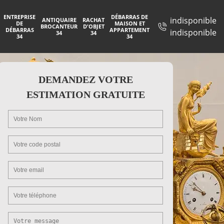
ENTREPRISE
DÉBARRAS DE
indisponible
ANTIQUAIRE
RACHAT
DE
MAISON ET
BROCANTEUR
D'OBJET
DÉBARRAS
APPARTEMENT
indisponible
34
34
34
34
DEMANDEZ VOTRE
ESTIMATION GRATUITE