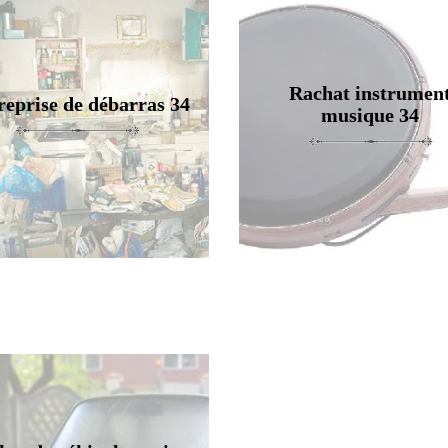
Rachat instrumen
reprise de débarras 34
musique 34