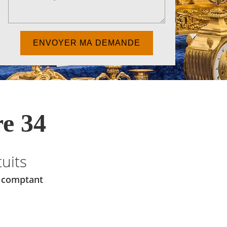
e 34
uits
u comptant