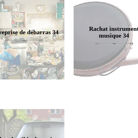
Rachat instrumen
reprise de débarras 34
musique 34