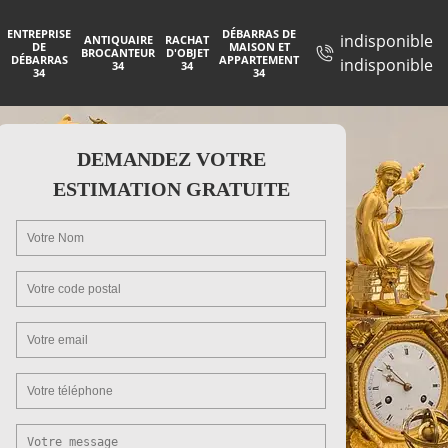
ENTREPRISE
DÉBARRAS DE
indisponible
ANTIQUAIRE
RACHAT
DE
MAISON ET
BROCANTEUR
D'OBJET
DÉBARRAS
APPARTEMENT
indisponible
34
34
34
34
DEMANDEZ VOTRE
ESTIMATION GRATUITE