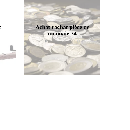
t
Achat rachat pièce de
monnaie 34