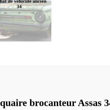
hat de véhicule ancien
34
quaire brocanteur Assas 