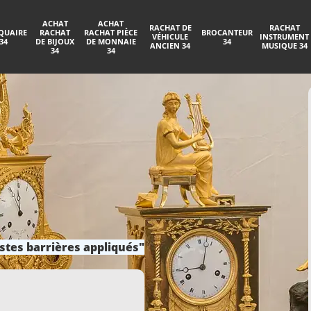
ACHAT
ACHAT
RACHAT DE
RACHAT
QUAIRE
RACHAT
RACHAT PIÈCE
BROCANTEUR
VÉHICULE
INSTRUMENT
34
DE BIJOUX
DE MONNAIE
34
ANCIEN 34
MUSIQUE 34
34
34
stes barrières appliqués"