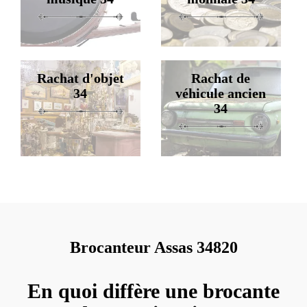
Rachat d'objet
Rachat de
34
véhicule ancien
34
Brocanteur Assas 34820
En quoi diffère une brocante