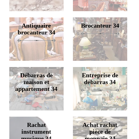
Antiquaire
Brocanteur 34
brocanteur 34
Débarras de
Entreprise de
maison et
débarras 34
appartement 34
Rachat
Achat rachat
instrument
pièce de
musique 34
monnaie 34