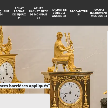
ACHAT
ACHAT
RACHAT DE
RACHAT
QUAIRE
RACHAT
RACHAT PIÈCE
BROCANTEUR
VÉHICULE
INSTRUMENT
34
DE BIJOUX
DE MONNAIE
34
ANCIEN 34
MUSIQUE 34
34
34
stes barrières appliqués"