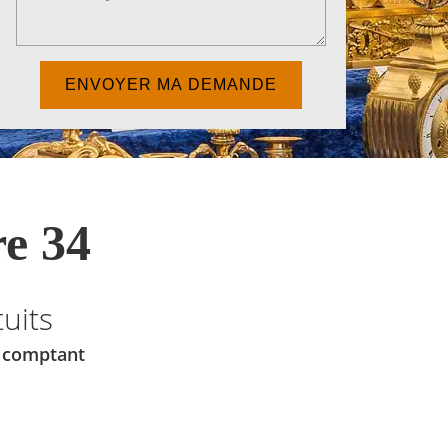
e 34
uits
u comptant