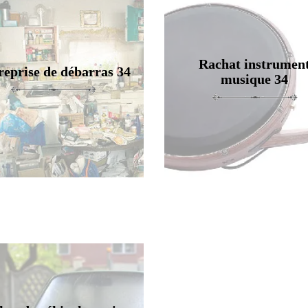
Rachat instrumen
reprise de débarras 34
musique 34