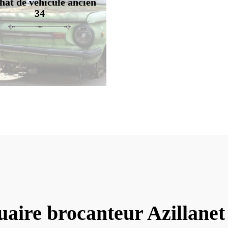
hat de véhicule ancien
34
uaire brocanteur Azillanet