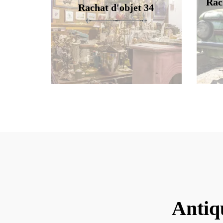
Rac
Rachat d'objet 34
Antiq