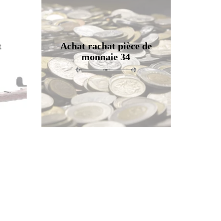
t
Achat rachat pièce de
monnaie 34