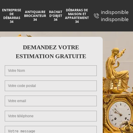
ENTREPRISE
DÉBARRAS DE
indisponible
ANTIQUAIRE
RACHAT
DE
MAISON ET
BROCANTEUR
D'OBJET
DÉBARRAS
APPARTEMENT
indisponible
34
34
34
34
DEMANDEZ VOTRE
ESTIMATION GRATUITE