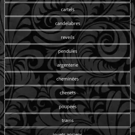
cartels
candelabres
reveils
pendules
argenterie
cheminées
chenets
poupées
trains
jouets anciens