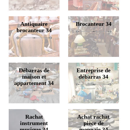
Antiquaire
Brocanteur 34
brocanteur 34
Débarras de
Entreprise de
maison et
débarras 34
appartement 34
Rachat
Achat rachat
instrument
pièce de
musique 34
monnaie 34