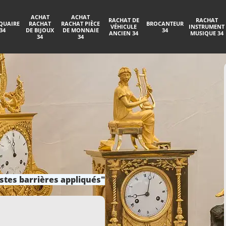
ACHAT
ACHAT
RACHAT DE
RACHAT
QUAIRE
RACHAT
RACHAT PIÈCE
BROCANTEUR
VÉHICULE
INSTRUMENT
34
DE BIJOUX
DE MONNAIE
34
ANCIEN 34
MUSIQUE 34
34
34
stes barrières appliqués"