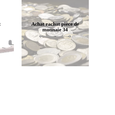
t
Achat rachat pièce de
monnaie 34