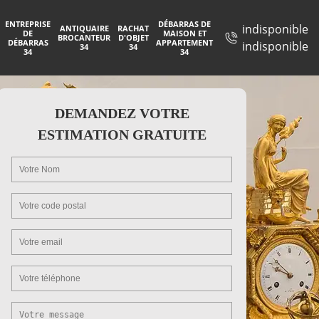
ENTREPRISE
DÉBARRAS DE
indisponible
ANTIQUAIRE
RACHAT
DE
MAISON ET
BROCANTEUR
D'OBJET
DÉBARRAS
APPARTEMENT
indisponible
34
34
34
34
DEMANDEZ VOTRE
ESTIMATION GRATUITE