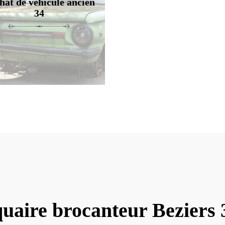
hat de véhicule ancien
34
uaire brocanteur Beziers