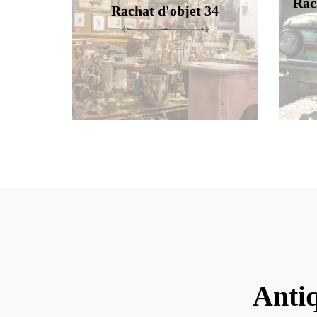
Rac
Rachat d'objet 34
Antiq