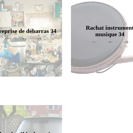
Rachat instrumen
reprise de débarras 34
musique 34