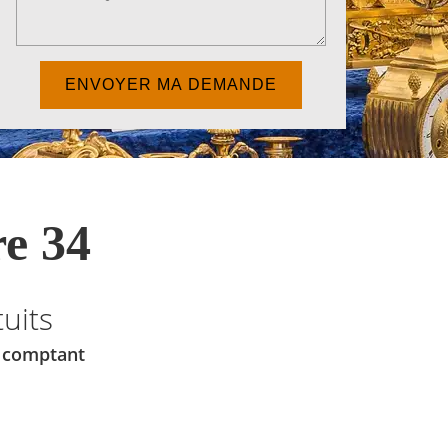
e 34
uits
u comptant